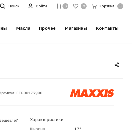
Поиск
Войти
Корзина
0
0
0
ины
Масла
Прочее
Магазины
Контакты
Артикул:
ETP00173900
Характеристики
дешевле?
Ширина
175