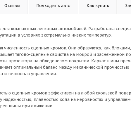
Отзывы
Подходит к авто
Как купить
За
 для компактных легковых автомобилей. Разработана специа
атации в условиях экстремально низких температур.
я численность сцепных кромок. Они образуются, как блоками,
ышает тягово-сцепные свойства на мокрой и заснеженной по
ты протектора на обледенелом покрытии. Каркас шины пред
тличает оптимальный баланс между механической прочностью 
а и точность в управлении.
ностью сцепных кромок эффективен на любой скользкой повер
у надежностью, плавностью хода на неровностях и управляем
грев шины при движении.