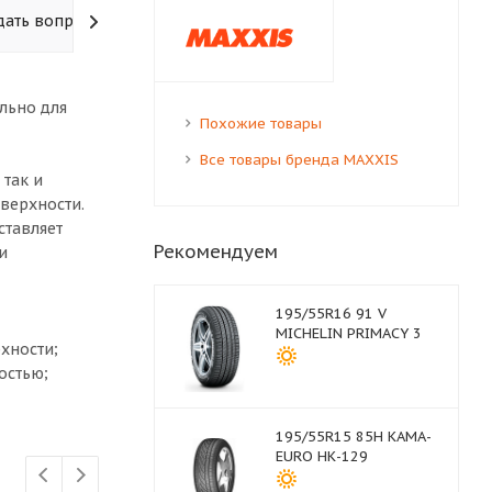
дать вопрос
льно для
Похожие товары
Все товары бренда MAXXIS
 так и
верхности.
ставляет
Рекомендуем
и
195/55R16 91 V
MICHELIN PRIMACY 3
хности;
остью;
195/55R15 85H КАМА-
EURO НК-129