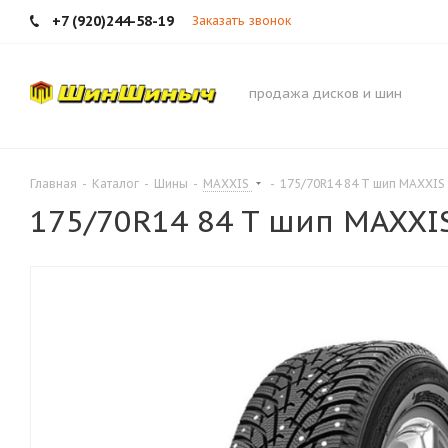
+7 (920)244-58-19
Заказать звонок
продажа дисков и шин
Главная
-
Каталог
-
Шины
-
MAXXIS
-
175/70R14 84 T шип MAXXIS 
175/70R14 84 T шип MAXXIS