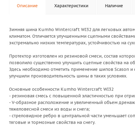
Описание
Характеристики
Наличие
Зимняя шина Kumho Wintercraft WI32 для легковых автом
климатом. Отличается улучшенными сцепными свойствами
экстремально низких температурах, устойчивостью на су
Протектор изготовлен из резиновой смеси, состав котор
позволило существенно улучшить сцепные свойства на о
Здесь необходимо отметить применение шипов Scason и 
улучшили производительность шины в таких условиях.
Основные особенности Kumho Wintercraft WI32
- резиновая смесь с повышенной эластичностью при отри
- V-образное расположение и увеличенный объем дренажн
тяжеловесной смеси из воды и снега;
- стреловидное ребро в центральной части уменьшает со
тяговые и тормозные свойства на снегу.