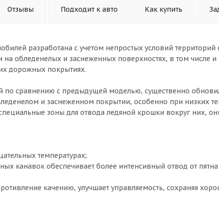
Отзывы
Подходит к авто
Как купить
За
обилей разработана с учетом непростых условий территорий
 на обледенелых и заснеженных поверхностях, в том числе и
хих дорожных покрытиях.
ой по сравнению с предыдущей моделью, существенно обновил
бледенелом и заснеженном покрытии, особенно при низких те
специальные зоны для отвода ледяной крошки вокруг них, он
цательных температурах;
ых канавок обеспечивает более интенсивный отвод от пятна
противление качению, улучшает управляемость, сохраняя хор