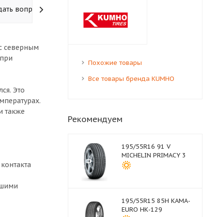
дать вопрос
 с северным
 при
Похожие товары
Все товары бренда KUMHO
ся. Это
мпературах.
и также
Рекомендуем
195/55R16 91 V
MICHELIN PRIMACY 3
 контакта
ошими
195/55R15 85H КАМА-
EURO НК-129