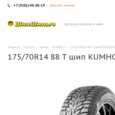
+7 (920)244-58-19
Заказать звонок
продажа дисков и шин
Главная
-
Каталог
-
Шины
-
KUMHO
-
175/70R14 88 T шип KUMHO W
175/70R14 88 T шип KUMHO