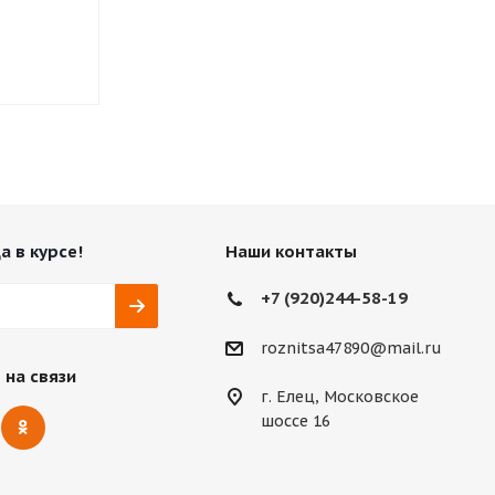
Нет в наличии
Нет в нали
1 495
₽
а в курсе!
Наши контакты
+7 (920)244-58-19
roznitsa47890@mail.ru
 на связи
г. Елец, Московское
шоссе 16