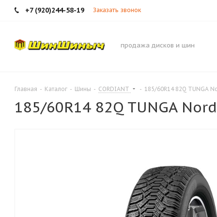
+7 (920)244-58-19
Заказать звонок
продажа дисков и шин
Главная
-
Каталог
-
Шины
-
CORDIANT
-
185/60R14 82Q TUNGA No
185/60R14 82Q TUNGA Nord