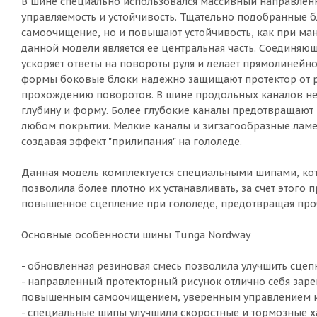
В шине специально использовался массивный направленн
управляемость и устойчивость. Тщательно подобранные б
самоочищение, но и повышают устойчивость, как при ма
данной модели является ее центральная часть. Соединя
ускоряет ответы на повороты руля и делает прямолиней
формы боковые блоки надежно защищают протектор от р
прохождению поворотов. В шине продольных каналов нет
глубину и форму. Более глубокие каналы предотвращают
любом покрытии. Мелкие каналы и зигзагообразные ламе
создавая эффект "прилипания" на гололеде.
Данная модель комплектуется специальными шипами, к
позволила более плотно их устанавливать, за счет этог
повышенное сцепление при гололеде, предотвращая проб
Основные особенности шины Tunga Nordway
- обновленная резиновая смесь позволила улучшить сцеп
- направленный протекторный рисунок отлично себя заре
повышенным самоочищением, уверенным управлением и 
- специальные шипы улучшили скоростные и тормозные ха