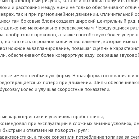
ый протекторный рисунок, который позволил получить отли
локи и расстояния между ними не только обеспечивают отлич
неврах, так и при прямолинейном движении. Отличительной 
ющиеся там боковые блоки создают широкий центральный ряд,
ное движение максимально предсказуемым. Чередующиеся раз
азнообразных проколов, а также способствуют более уверен
, но зато есть огромное количество ламелей, которые имеют
 возможное аквапланирование, повышая сцепные характерис
ли, обеспечивают более комфортную езду, сокращая звуково
оторые имеют необычную форму. Новая форма основания шип
о предотвращается их потеря при движении. Шипы обеспечиваю
уксовку колес и улучшая скоростные показатели.
ные характеристики и увеличила пробег шины;
комендовал при эксплуатации в сложных зимних условиях, он
быстрыми ответами на повороты руля;
рактеристики, а также сократили потребление топлива за сче