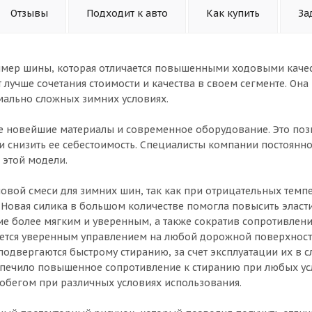
Отзывы
Подходит к авто
Как купить
За
имер шины, которая отличается повышенными ходовыми каче
 лучше сочетания стоимости и качества в своем сегменте. Она
мально сложных зимних условиях.
е новейшие материалы и современное оборудование. Это поз
 снизить ее себестоимость. Специалисты компании постоянно
 этой модели.
овой смеси для зимних шин, так как при отрицательных темп
. Новая силика в большом количестве помогла повысить эласт
е более мягким и уверенным, а также сократив сопротивлен
ается уверенным управлением на любой дорожной поверхнос
 подвергаются быстрому стиранию, за счет эксплуатации их в 
спечило повышенное сопротивление к стиранию при любых ус
обегом при различных условиях использования.