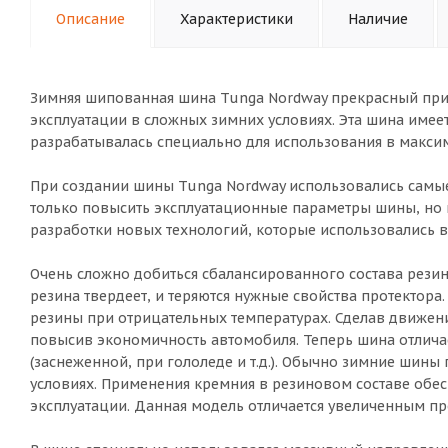
Описание
Характеристики
Наличие
Зимняя шипованная шина Tunga Nordway прекрасный пр
эксплуатации в сложных зимних условиях. Эта шина имеет
разрабатывалась специально для использования в макси
При создании шины Tunga Nordway использовались самы
только повысить эксплуатационные параметры шины, но и
разработки новых технологий, которые использовались в
Очень сложно добиться сбалансированного состава резин
резина твердеет, и теряются нужные свойства протектора
резины при отрицательных температурах. Сделав движени
повысив экономичность автомобиля. Теперь шина отлич
(заснеженной, при гололеде и т.д.). Обычно зимние шины
условиях. Применения кремния в резиновом составе обе
эксплуатации. Данная модель отличается увеличенным пр