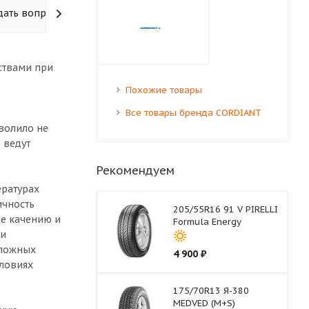
дать вопрос
ствами при
Похожие товары
Все товары бренда CORDIANT
волило не
 ведут
Рекомендуем
ературах
ичность
205/55R16 91 V PIRELLI
ие качению и
Formula Energy
ти
сложных
4 900
₽
ловиях
175/70R13 Я-380
MEDVED (M+S)