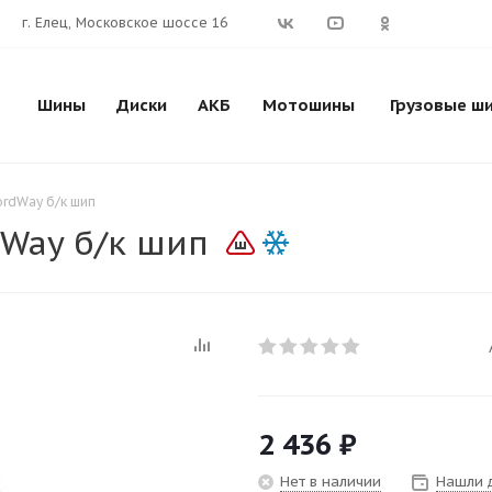
г. Елец, Московское шоссе 16
Шины
Диски
АКБ
Мотошины
Грузовые ш
rdWay б/к шип
Way б/к шип
2 436
₽
Нет в наличии
Нашли 