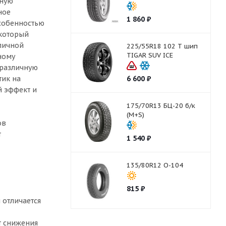
чную
ное
1 860
₽
особенностью
 который
личной
225/55R18 102 T шип
TIGAR SUV ICE
ному
 различную
тик на
6 600
₽
й эффект и
175/70R13 БЦ-20 б/к
(M+S)
ов
т
1 540
₽
135/80R12 О-104
815
₽
 отличается
т снижения