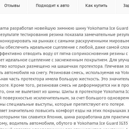
Отзывы
Подходит к авто
Как купить
За
hama разработал новейшую зимнюю шину Yokohama Ice Guard 
зультате тестирования резина показала замечательные резул
о конкурировать на рынках с самыми раскрученными мировым
бы обеспечить идеальное сцепление с любой, даже самой сл
фективно отводить воду от пятна соприкосновения резины с
ет идеальное сцепление с заснеженным покрытием. Для улуч
ство которых размещено на шашечках протектора. Плечевая з
 автомобиля на снегу. Резиновая смесь, используемая на Yok
ная часть протектора имела большую жесткость. Это значител
оге. Кроме того, резиновая смесь не деформируется ни в пр
чего, они не вылетают из шины. Шипы в протекторе Yokohama Ic
кой поверхностью исключительным, за счет большого одновре
ны специальные выступы, которые препятствуют его потере.
яет значительно повысить комфорт езды на этих покрышках з
оторыми так славится Япония, шина разработана для практи
ому, водитель автомобиля, обутого в Yokohama Ice Guard IG35