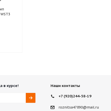
шип
185/60R14 86 T шип
185/60R14 82
r WST3
TRIANGLE IceLynX TI501
TUNGA Mast
Нет в наличии
Нет в нали
1 495
₽
а в курсе!
Наши контакты
+7 (920)244-58-19
roznitsa47890@mail.ru