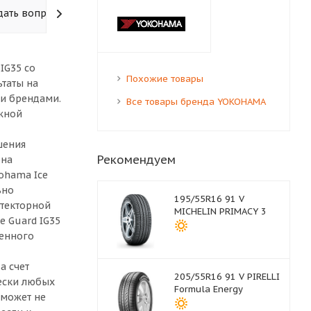
дать вопрос
IG35 со
Похожие товары
ьтаты на
и брендами.
Все товары бренда YOKOHAMA
ожной
шения
Рекомендуем
она
ohama Ice
ьно
195/55R16 91 V
отекторной
MICHELIN PRIMACY 3
e Guard IG35
менного
а счет
205/55R16 91 V PIRELLI
чески любых
Formula Energy
 может не