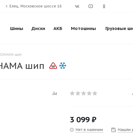
г. Елец, Московское шоссе 16
Шины
Диски
АКБ
Мотошины
Грузовые ш
OKOHAMA шип
OHAMA шип
3 099
₽
Нет в наличии
Нашли 