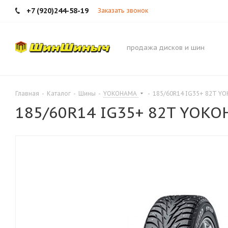
+7 (920)244-58-19
Заказать звонок
продажа дисков и шин
Главная
-
Каталог
-
Шины
-
YOKOHAMA
-
185/60R14 IG35+ 82T Y
185/60R14 IG35+ 82T YOK