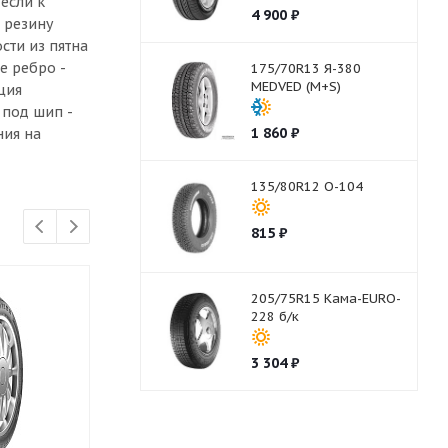
если к
4 900
₽
 резину
сти из пятна
е ребро -
175/70R13 Я-380
MEDVED (M+S)
ция
 под шип -
1 860
₽
ния на
135/80R12 О-104
815
₽
205/75R15 Кама-EURO-
228 б/к
3 304
₽