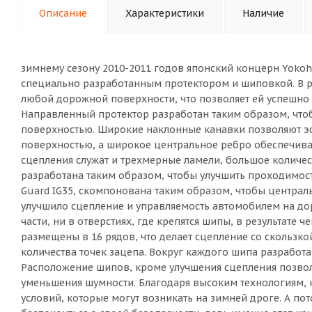
Описание
Характеристики
Наличие
зимнему сезону 2010-2011 годов японский концерн Yoko
специально разработанным протектором и шиповкой. В ре
любой дорожной поверхности, что позволяет ей успешн
Направленный протектор разработан таким образом, что
поверхностью. Широкие наклонные канавки позволяют эф
поверхностью, а широкое центральное ребро обеспечива
сцепления служат и трехмерные ламели, большое количе
разработана таким образом, чтобы улучшить проходимость
Guard IG35, скомпонована таким образом, чтобы централь
улучшило сцепление и управляемость автомобилем на дор
части, ни в отверстиях, где крепятся шипы, в результате 
размещены в 16 рядов, что делает сцепление со скольз
количества точек зацепа. Вокруг каждого шипа разработа
Расположение шипов, кроме улучшения сцепления позвол
уменьшения шумности. Благодаря высоким технологиям, к
условий, которые могут возникать на зимней дроге. А пот