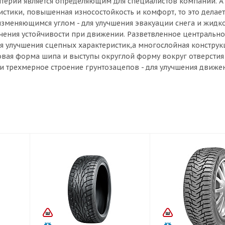
итерий является определяющим для специалистов компании. А 
тики, повышенная износостойкость и комфорт, то это делает
изменяющимся углом - для улучшения эвакуации снега и жидко
ечения устойчивости при движении. Разветвленное центрально
ля улучшения сцепных характеристик,а многослойная конструк
овая форма шипа и выступы округлой форму вокруг отверстия
и трехмерное строение грунтозацепов - для улучшения движе