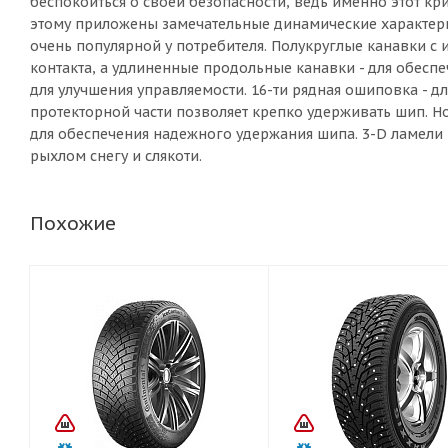
беспокоиться о своей безопасности, ведь именно этот кр
этому приложены замечательные динамические характерис
очень популярной у потребителя. Полукруглые канавки с 
контакта, а удлиненные продольные канавки - для обесп
для улучшения управляемости. 16-ти рядная ошиповка - д
протекторной части позволяет крепко удерживать шип. Н
для обеспечения надежного удержания шипа. 3-D ламели 
рыхлом снегу и слякоти.
Похожие