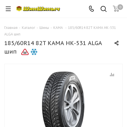
0
Главная
-
Каталог
-
Шины
-
КАМА
-
185/60R14 82T КАМА НК-531
ALGA шип
185/60R14 82T КАМА НК-531 ALGA
шип