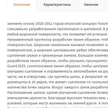
Описание
Характеристики
Наличие
зимнему сезону 2010-2011 годов японский концерн Yoko
специально разработанным протектором и шиповкой. В ре
любой дорожной поверхности, что позволяет ей успешн
Направленный протектор разработан таким образом, что
поверхностью. Широкие наклонные канавки позволяют эф
поверхностью, а широкое центральное ребро обеспечива
сцепления служат и трехмерные ламели, большое количе
разработана таким образом, чтобы улучшить проходимость
Guard IG35, скомпонована таким образом, чтобы централь
улучшило сцепление и управляемость автомобилем на дор
части, ни в отверстиях, где крепятся шипы, в результате 
размещены в 16 рядов, что делает сцепление со скольз
количества точек зацепа. Вокруг каждого шипа разработа
Расположение шипов, кроме улучшения сцепления позвол
уменьшения шумности. Благодаря высоким технологиям, к
условий, которые могут возникать на зимней дроге. А пот