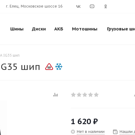
г. Елец, Московское шоссе 16
Шины
Диски
АКБ
Мотошины
Грузовые ш
A IG35 шип
IG35 шип
1 620
₽
Нет в наличии
Нашли 