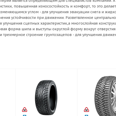
итерий является определяющим для специалистов компании. А 
тики, повышенная износостойкость и комфорт, то это делает
изменяющимся углом - для улучшения эвакуации снега и жидко
ечения устойчивости при движении. Разветвленное центрально
ля улучшения сцепных характеристик,а многослойная конструк
овая форма шипа и выступы округлой форму вокруг отверстия
и трехмерное строение грунтозацепов - для улучшения движе