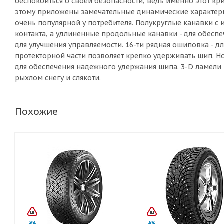
беспокоиться о своей безопасности, ведь именно этот кр
этому приложены замечательные динамические характерис
очень популярной у потребителя. Полукруглые канавки с 
контакта, а удлиненные продольные канавки - для обесп
для улучшения управляемости. 16-ти рядная ошиповка - д
протекторной части позволяет крепко удерживать шип. Н
для обеспечения надежного удержания шипа. 3-D ламели 
рыхлом снегу и слякоти.
Похожие