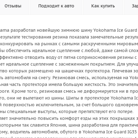
Отзывы
Подходит к авто
Как купить
За
hama разработал новейшую зимнюю шину Yokohama Ice Guard 
зультате тестирования резина показала замечательные резул
о конкурировать на рынках с самыми раскрученными мировым
бы обеспечить идеальное сцепление с любой, даже самой сл
фективно отводить воду от пятна соприкосновения резины с
ет идеальное сцепление с заснеженным покрытием. Для улуч
ство которых размещено на шашечках протектора. Плечевая з
 автомобиля на снегу. Резиновая смесь, используемая на Yok
ная часть протектора имела большую жесткость. Это значител
оге. Кроме того, резиновая смесь не деформируется ни в пр
чего, они не вылетают из шины. Шипы в протекторе Yokohama Ic
кой поверхностью исключительным, за счет большого одновре
ны специальные выступы, которые препятствуют его потере.
яет значительно повысить комфорт езды на этих покрышках з
оторыми так славится Япония, шина разработана для практи
ому, водитель автомобиля, обутого в Yokohama Ice Guard IG35