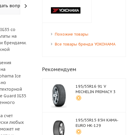
дать вопрос
IG35 со
Похожие товары
ьтаты на
и брендами.
Все товары бренда YOKOHAMA
ожной
шения
Рекомендуем
она
ohama Ice
ьно
195/55R16 91 V
отекторной
MICHELIN PRIMACY 3
e Guard IG35
менного
а счет
195/55R15 85H КАМА-
чески любых
EURO НК-129
 может не