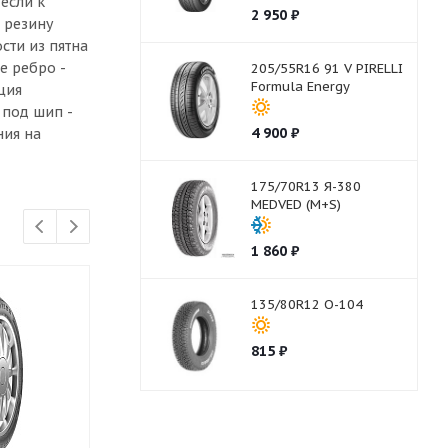
если к
2 950
₽
 резину
сти из пятна
е ребро -
205/55R16 91 V PIRELLI
Formula Energy
ция
 под шип -
4 900
₽
ния на
175/70R13 Я-380
MEDVED (M+S)
1 860
₽
135/80R12 О-104
815
₽