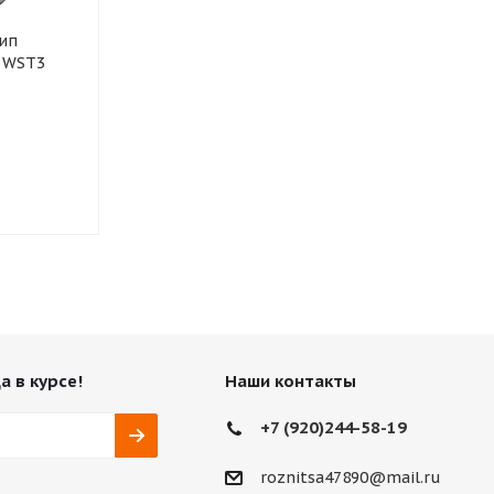
шип
185/60R14 86 T шип
185/60R14 82
r WST3
TRIANGLE IceLynX TI501
TUNGA Mast
Нет в наличии
Нет в нали
1 495
₽
а в курсе!
Наши контакты
+7 (920)244-58-19
roznitsa47890@mail.ru