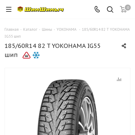
0
Главная
-
Каталог
-
Шины
-
YOKOHAMA
-
185/60R14 82 T YOKOHAMA
IG55 шип
185/60R14 82 T YOKOHAMA IG55
шип