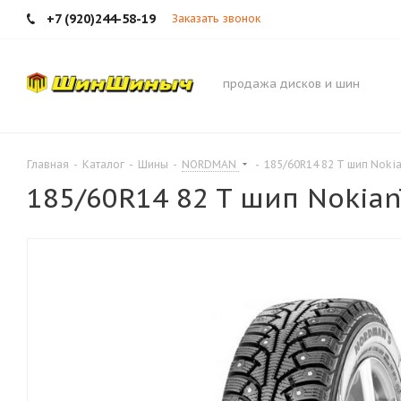
+7 (920)244-58-19
Заказать звонок
продажа дисков и шин
Главная
-
Каталог
-
Шины
-
NORDMAN
-
185/60R14 82 T шип Noki
185/60R14 82 T шип Nokia