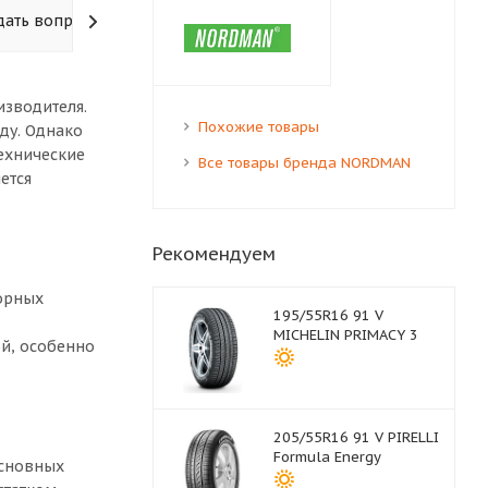
дать вопрос
изводителя.
Похожие товары
оду. Однако
технические
Все товары бренда NORDMAN
ется
Рекомендуем
орных
195/55R16 91 V
MICHELIN PRIMACY 3
й, особенно
205/55R16 91 V PIRELLI
Formula Energy
основных