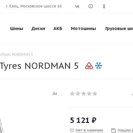
г. Елец, Московское шоссе 16
Шины
Диски
АКБ
Мотошины
Грузовые ш
anTyres NORDMAN 5
nTyres NORDMAN 5
5 121
₽
Нет в наличии
Нашли 