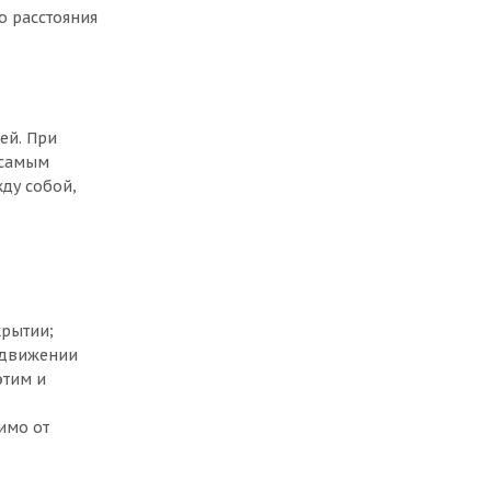
о расстояния
ей. При
 самым
ду собой,
рытии;
 движении
этим и
имо от