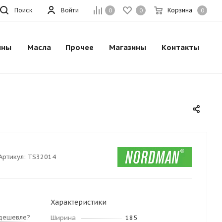
Поиск
Войти
Корзина
0
0
0
ины
Масла
Прочее
Магазины
Контакты
Артикул:
TS32014
Характеристики
дешевле?
Ширина
185