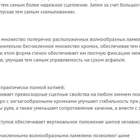
 тем самым более надежное сцепление. Затем за счет большог
пуская тем самым «замыливания».
жит множество поперечно расположенных волнообразных ламел
лнительно бесчисленное множество кромок, обеспечивая тем
ри этом форма стенок обеспечивает им плотную фиксацию меж
, улучшая тем самым управляемость на сухом асфальте.
е практически полной копией;
ивает превосходные сцепные свойства на любом зимнем пок
ро с зигзагообразными кромками улучшает стабильность при
 руля, а также уменьшает сопротивление качения, а вместе с 
ыступов обеспечивает вертикальное положение шипов независ
гочисленными волнообразными ламелями позволяют шине