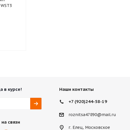
r WST3
TRIANGLE IceLynX TI501
TUNGA Mast
Нет в наличии
Нет в нали
1 495
₽
а в курсе!
Наши контакты
+7 (920)244-58-19
roznitsa47890@mail.ru
 на связи
г. Елец, Московское