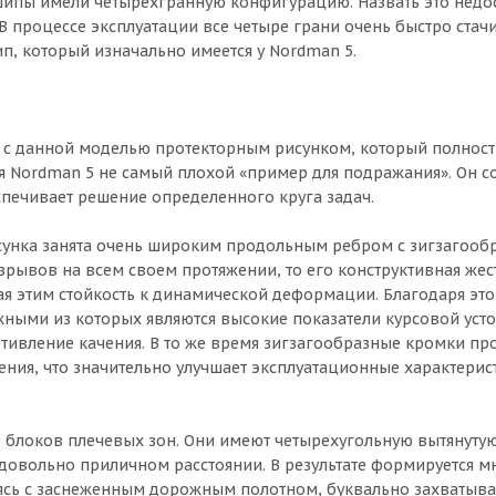
 шипы имели четырехгранную конфигурацию. Назвать это недо
 процессе эксплуатации все четыре грани очень быстро стачи
п, который изначально имеется у Nordman 5.
ь» с данной моделью протекторным рисунком, который полнос
я Nordman 5 не самый плохой «пример для подражания». Он со
печивает решение определенного круга задач.
рисунка занята очень широким продольным ребром с зигзагоо
зрывов на всем своем протяжении, то его конструктивная жес
ая этим стойкость к динамической деформации. Благодаря эт
ными из которых являются высокие показатели курсовой усто
отивление качения. В то же время зигзагообразные кромки п
ния, что значительно улучшает эксплуатационные характери
о блоков плечевых зон. Они имеют четырехугольную вытянуту
 довольно приличном расстоянии. В результате формируется м
аясь с заснеженным дорожным полотном, буквально захватыва