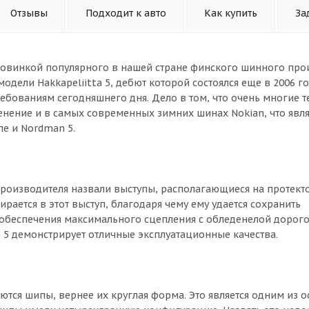
Отзывы
Подходит к авто
Как купить
За
новинкой популярного в нашей стране финского шинного про
модели Hakkapeliitta 5, дебют которой состоялся еще в 2006 г
требованиям сегодняшнего дня. Дело в том, что очень многие 
нение и в самых современных зимних шинах Nokian, что явля
е и Nordman 5.
роизводителя назвали выступы, располагающиеся на протект
рается в этот выступ, благодаря чему ему удается сохранить
 обеспечения максимального сцепления с обледенелой дорого
5 демонстрирует отличные эксплуатационные качества.
тся шипы, вернее их круглая форма. Это является одним из 