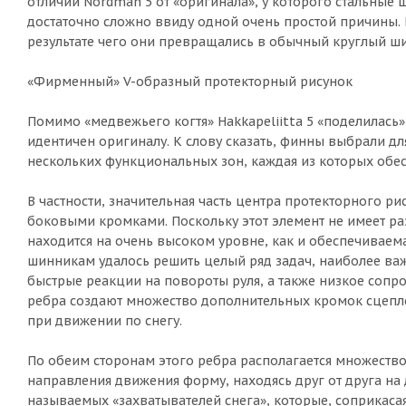
отличий Nordman 5 от «оригинала», у которого стальные
достаточно сложно ввиду одной очень простой причины. В
результате чего они превращались в обычный круглый ши
«Фирменный» V-образный протекторный рисунок
Помимо «медвежьего когтя» Hakkapeliitta 5 «поделилас
идентичен оригиналу. К слову сказать, финны выбрали дл
нескольких функциональных зон, каждая из которых обес
В частности, значительная часть центра протекторного 
боковыми кромками. Поскольку этот элемент не имеет ра
находится на очень высоком уровне, как и обеспечиваем
шинникам удалось решить целый ряд задач, наиболее важ
быстрые реакции на повороты руля, а также низкое сопр
ребра создают множество дополнительных кромок сцепле
при движении по снегу.
По обеим сторонам этого ребра располагается множеств
направления движения форму, находясь друг от друга на
называемых «захватывателей снега», которые, соприкас