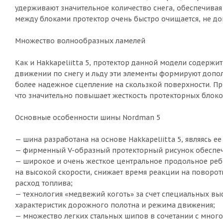
удерживают значительное количество снега, обеспечивая
между блоками протектор очень быстро очищается, не до
Множество волнообразных ламелей
Как и Hakkapeliitta 5, протектор данной модели содер
движении по снегу и льду эти элементы формируют допо
более надежное сцепление на скользкой поверхности. П
что значительно повышает жесткость протекторных блоков
Основные особенности шины Nordman 5
— шина разработана на основе Hakkapeliitta 5, являясь е
— фирменный V-образный протекторный рисунок обеспеч
— широкое и очень жесткое центральное продольное реб
на высокой скорости, снижает время реакции на повороты
расход топлива;
— технология «медвежий коготь» за счет специальных в
характеристик дорожного полотна и режима движения;
— множество легких стальных шипов в сочетании с мно