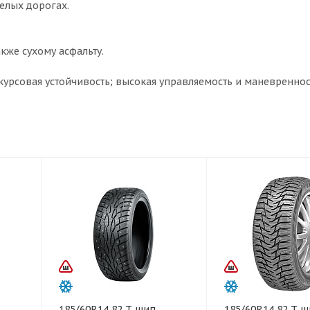
елых дорогах.
кже сухому асфальту.
курсовая устойчивость; высокая управляемость и маневреннос
185/60R14 82 T шип
185/60R14 82 T 