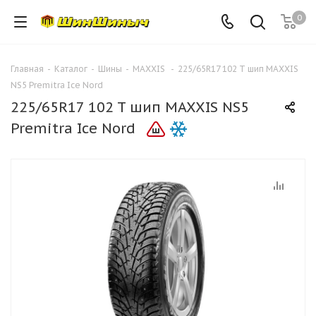
0
Главная
-
Каталог
-
Шины
-
MAXXIS
-
225/65R17 102 T шип MAXXIS
NS5 Premitra Ice Nord
225/65R17 102 T шип MAXXIS NS5
Premitra Ice Nord