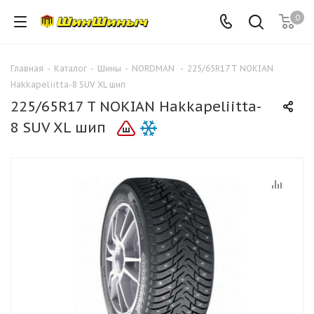
0
Главная
-
Каталог
-
Шины
-
NORDMAN
-
225/65R17 T NOKIAN
Hakkapeliitta-8 SUV XL шип
225/65R17 T NOKIAN Hakkapeliitta-
8 SUV XL шип