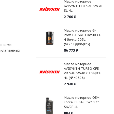
Масло моторное
AVISYNTH FO SAE 5W30
SL 4L
2 700
₽
Масло моторное G-
Profi GT SAE 10W40 CI-
4 бочка 205L
(№2389906923)
анными
оклапанных
86 773
₽
Масло моторное
AVISYNTH TURBO СFE
PD SAE 5W40 C3 SN/CF
4L (№40626)
2 940
₽
Масло моторное OEM
Force LS SAE 5W30 C3
SN/CF 1L
884
₽