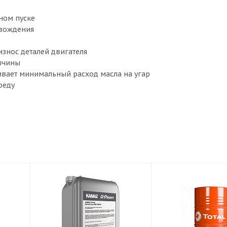
ном пуске
 вождения
знос деталей двигателя
авчины
чивает минимальный расход масла на угар
реду