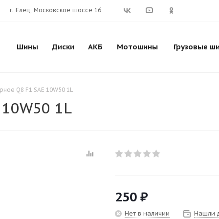
г. Елец, Московское шоссе 16
Шины
Диски
АКБ
Мотошины
Грузовые ш
рное Q8 F1 SAE 10W50 1L
 10W50 1L
250
₽
Нет в наличии
Нашли 