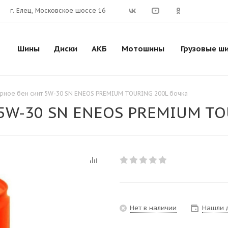
г. Елец, Московское шоссе 16
Шины
Диски
АКБ
Мотошины
Грузовые ш
рное бен синт 5W-30 SN ENEOS PREMIUM TOURING 200L бочка
 5W-30 SN ENEOS PREMIUM TO
Нет в наличии
Нашли 