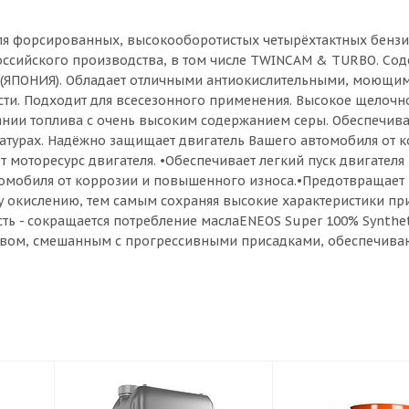
 для форсированных, высокооборотистых четырёхтактных бенз
российского производства, в том числе TWINCAM & TURBO. Со
 (ЯПОНИЯ). Обладает отличными антиокислительными, моющи
и. Подходит для всесезонного применения. Высокое щелочн
ании топлива с очень высоким содержанием серы. Обеспечива
ратурах. Надёжно защищает двигатель Вашего автомобиля от 
 моторесурс двигателя. •Обеспечивает легкий пуск двигателя
томобиля от коррозии и повышенного износа.•Предотвращает
у окислению, тем самым сохраняя высокие характеристики пр
ть - сокращается потребление маслаENEOS Super 100% Synthet
тавом, смешанным с прогрессивными присадками, обеспечив