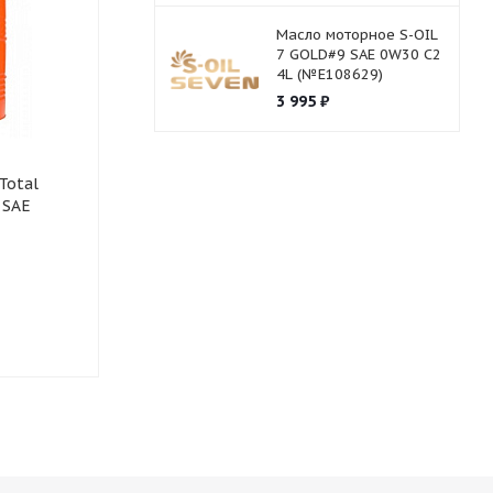
Масло моторное S-OIL
7 GOLD#9 SAE 0W30 C2
4L (№E108629)
3 995
₽
Total
Масло моторное Total
Масло транс
 SAE
Rubia Tir 9900 FE SAE
Ravenol PAO 
5W30 20L
Нет в наличии
Нет в нали