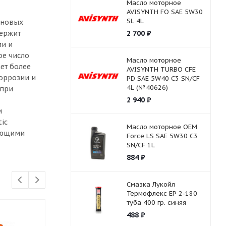
Масло моторное
AVISYNTH FO SAE 5W30
SL 4L
иновых
держит
2 700
₽
ми и
ое число
Масло моторное
ет более
AVISYNTH TURBO СFE
коррозии и
PD SAE 5W40 C3 SN/CF
4L (№40626)
 при
2 940
₽
и
ic
Масло моторное OEM
ающими
Force LS SAE 5W30 C3
SN/CF 1L
884
₽
Смазка Лукойл
Термофлекс ЕР 2-180
туба 400 гр. синяя
488
₽