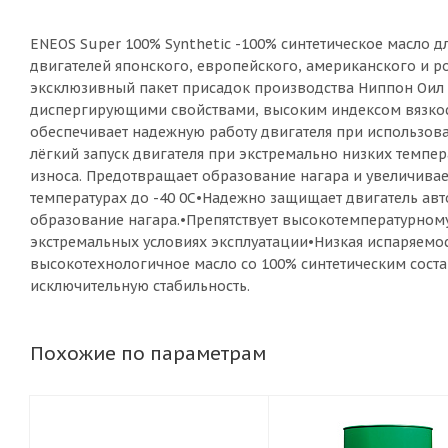
ENEOS Super 100% Synthetic -100% синтетическое масло
двигателей японского, европейского, американского и 
эксклюзивный пакет присадок производства Ниппон Оил
диспергирующими свойствами, высоким индексом вязкост
обеспечивает надежную работу двигателя при использов
лёгкий запуск двигателя при экстремально низких темпе
износа. Предотвращает образование нагара и увеличивает
температурах до -40 0С•Надежно защищает двигатель ав
образование нагара.•Препятствует высокотемпературном
экстремальных условиях эксплуатации•Низкая испаряемос
высокотехнологичное масло со 100% синтетическим сос
исключительную стабильность.
Похожие по параметрам