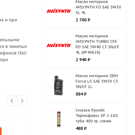
Масло моторное
AVISYNTH FO SAE 5W30
SL 4L
ях и при
2 700
₽
Масло моторное
ительными
AVISYNTH TURBO СFE
ся в тяжелых
PD SAE 5W40 C3 SN/CF
4L (№40626)
олефинов ПАО
 при
2 940
₽
Масло моторное OEM
Force LS SAE 5W30 C3
SN/CF 1L
884
₽
Смазка Лукойл
Термофлекс ЕР 2-180
туба 400 гр. синяя
488
₽