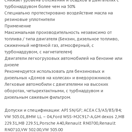
Снижает уровень отложений и осадков в двигателях с
турбонаддувом более чем на 50%
Специально протестировано воздействие масла на
резиновые уплотнители
Применение
Максимальная производительность независимо от
топлива / типа двигателя (Бензин, дизельное топливо,
сжиженный нефтяной газ, атмосферный, с
турбонаддувом, с нагнетателем)
Двигатели легкогрузовых автомобилей на бензине или
дизеле
Рекомендуется использовать для бензиновых и
дизельных «Домов на колесах» и внедорожников.
Легковые автомобили с двигателями на высоких
оборотах, четырехтактными, с турбнаддувом и
дизельным сажевым фильтром.
Допуски и спецификации: API SN/GF; ACEA C3/A3/B3/B4;
VW 505.01,BMW LL – 04,Ford WSS-M2C917-A,GM dexos 2,MB
229.31,MB 229.51,Porsche A40,Renault RN0700,Renault
RN0710,VW 502.00,VW 505.00