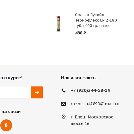
Смазка Лукойл
Нет в наличии
Нет в нали
Термофлекс ЕР 2-180
туба 400 гр. синяя
488
₽
а в курсе!
Наши контакты
+7 (920)244-58-19
roznitsa47890@mail.ru
 на связи
г. Елец, Московское
шоссе 16