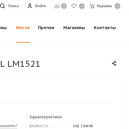
Поиск
Войти
Корзина
0
0
0
ины
Масла
Прочее
Магазины
Контакты
1L LM1521
Характеристики
дешевле?
ВЯЗКОСТЬ
SAE 10W40