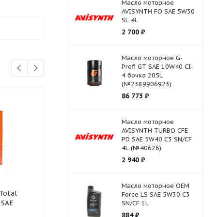
Масло моторное
AVISYNTH FO SAE 5W30
SL 4L
2 700
₽
Масло моторное G-
Profi GT SAE 10W40 CI-
4 бочка 205L
(№2389906923)
86 773
₽
Масло моторное
AVISYNTH TURBO СFE
PD SAE 5W40 C3 SN/CF
4L (№40626)
2 940
₽
Масло моторное OEM
Total
Масло моторное Total
Масло мотор
Force LS SAE 5W30 C3
 SAE
Rubia Tir 9900 FE SAE
5W-30 SN ENEOS PR
SN/CF 1L
5W30 20L
TOURING 200
884
₽