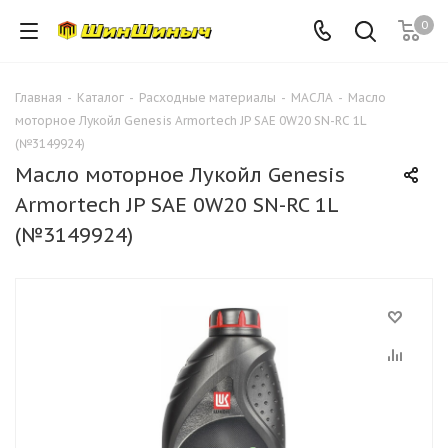
0
Главная
-
Каталог
-
Расходные материалы
-
МАСЛА
-
Масло
моторное Лукойл Genesis Armortech JP SAE 0W20 SN-RC 1L
(№3149924)
Масло моторное Лукойл Genesis
Armortech JP SAE 0W20 SN-RC 1L
(№3149924)